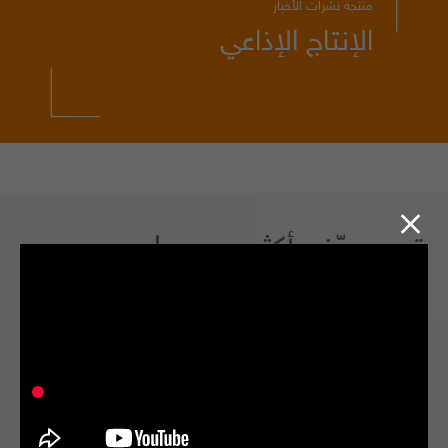
منتجة نشرات الأخبار
الإنتاج الإذاعي
تــــــــــعرّف أكثـــــــــــــر على
راميا علي
إعلامية ومعلقة صوتية معتمدة عربيا ودوليا منذ أكثر من خمسة عشر عاما.