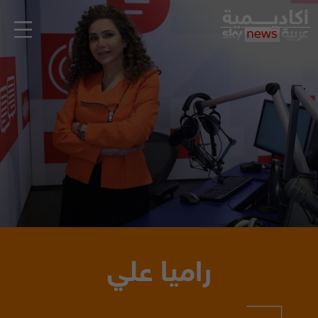
راميا علي