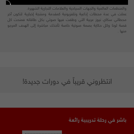
صوت معتمد في الكثير من المرافق الحيوية والمؤسسات الرسمية والخاصة
والمنظمات العالمية والجهات السياحية والعلامات التجارية الشهيرة.
عملت في عدة محطات إذاعية وتلفزيونية كمقدمة ومنتجة إخبارية لتكون آخر
محطاتي سكاي نيوز عربية التي وظفت فيها صوتي بكل طاقاته فمنحت كل
قصة لونا وكل حكاية بصمة صوتية خاصة تأخذك مباشرة إلى الهدف المرجو
منها .
انتظروني قريباً في دورات جديدة!
باشر في رحلة تدريبية رائعة