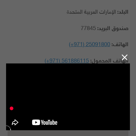
البلد:
الإمارات العربية المتحدة
صندوق البريد:
77845
الهاتف:
(+971) 25091800
الهاتف المحمول:
(+971) 561886115
البريد الإلكتروني:
snaacademy@skynewsarabia.com