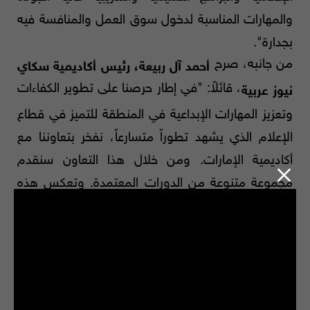
والمهارات المناسبة لدخول سوق العمل والمنافسة فيه
بجدارة".
من جانبه، صرح
أحمد آل ربيعة، رئيس أكاديمية سكاي
، قائلاً: "في إطار حرصنا على تطوير الكفاءات
نيوز عربية
وتعزيز المهارات الإبداعية في المنطقة للتميز في قطاع
الإعلام الذي يشهد تطوراً متسارعاً، نفخر بتعاوننا مع
أكاديمية الإمارات. ومن خلال هذا التعاون سنقدم
مجموعة متنوعة من الدورات المعتمدة. وتعكس هذه
الشراكة رؤيتنا المشتركة نحو بناء مستقبل واعد للإعلام
من خلال دعم رواد الأعمال والمهنيين وتزويدهم
بالمهارات الإعلامية المتنوعة".
وتشمل مجالات التعاون بين الجانبين بموجب المذكرة،
تبادل الخبرات وتصميم وتنفيذ الدورات والبرامج